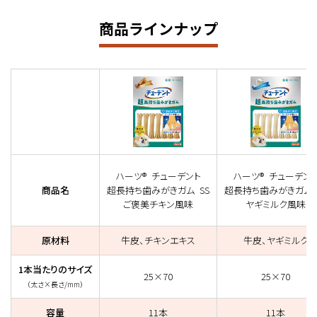
商品ラインナップ
ハーツ® チューデント
ハーツ® チューデン
商品名
超長持ち歯みがきガム SS
超長持ち歯みがきガム 
ご褒美チキン風味
ヤギミルク風味
原材料
牛皮、チキンエキス
牛皮、ヤギミルク
1本当たりのサイズ
25×70
25×70
（太さ×長さ/mm）
容量
11本
11本