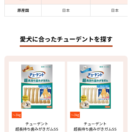
原産国
日本
日本
愛犬に合ったチューデントを探す
～3kg
～3kg
チューデント
チューデント
超長持ち歯みがきガム
SS
超長持ち歯みがきガム
SS