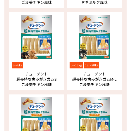
ご褒美チキン風味
ヤギミルク風味
3～6kg
6～12kg
12～20kg
チューデント
チューデント
超長持ち歯みがきガム
S
超長持ち歯みがきガム
M-L
ご褒美チキン風味
ご褒美チキン風味