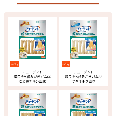
～3kg
～3kg
チューデント
チューデント
超長持ち歯みがきガム
SS
超長持ち歯みがきガム
SS
ご褒美チキン風味
ヤギミルク風味